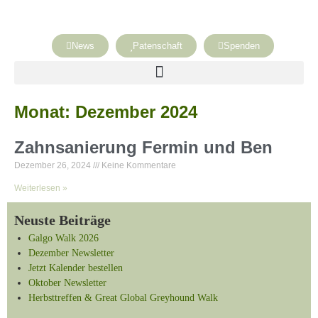
News
Patenschaft
Spenden
Monat: Dezember 2024
Zahnsanierung Fermin und Ben
Dezember 26, 2024
Keine Kommentare
Weiterlesen »
Neuste Beiträge
Galgo Walk 2026
Dezember Newsletter
Jetzt Kalender bestellen
Oktober Newsletter
Herbsttreffen & Great Global Greyhound Walk